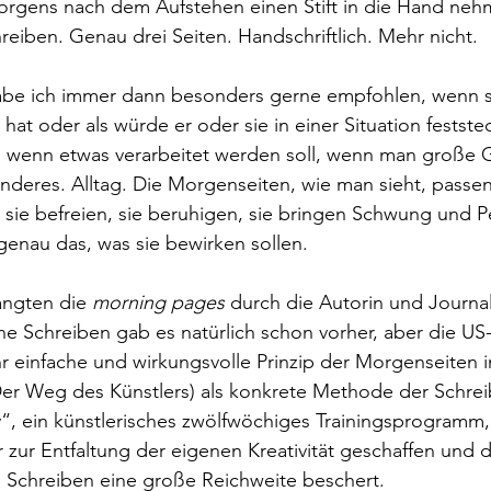
 morgens nach dem Aufstehen einen Stift in die Hand neh
reiben. Genau drei Seiten. Handschriftlich. Mehr nicht. 
abe ich immer dann besonders gerne empfohlen, wenn s
 hat oder als würde er oder sie in einer Situation festst
, wenn etwas verarbeitet werden soll, wenn man große G
nderes. Alltag. Die Morgenseiten, wie man sieht, passen
, sie befreien, sie beruhigen, sie bringen Schwung und P
enau das, was sie bewirken sollen. 
angten die 
morning pages
 durch die Autorin und Journali
e Schreiben gab es natürlich schon vorher, aber die US
r einfache und wirkungsvolle Prinzip der Morgenseiten 
Der Weg des Künstlers) als konkrete Methode der Schrei
y“, ein künstlerisches zwölfwöchiges Trainingsprogramm
r zur Entfaltung der eigenen Kreativität geschaffen und
 Schreiben eine große Reichweite beschert. 