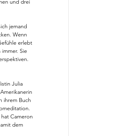
men und drei 
ich jemand 
ecken. Wenn 
efühle erlebt 
 immer. Sie 
erspektiven. 
stin Julia 
-Amerikanerin 
in ihrem Buch 
bmeditation. 
, hat Cameron 
 damit dem 