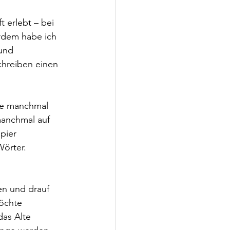
t erlebt – bei 
rdem habe ich 
und 
chreiben einen 
be manchmal 
anchmal auf 
pier 
örter. 
en und drauf 
öchte 
das Alte 