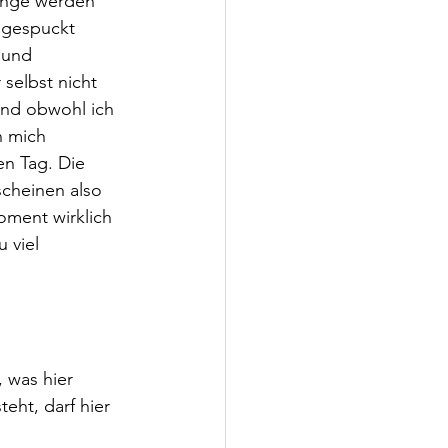
inge werden 
 gespuckt 
 und 
selbst nicht 
Und obwohl ich 
h mich 
n Tag. Die 
cheinen also 
oment wirklich 
 viel 
, was hier 
eht, darf hier 