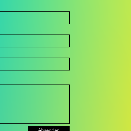
sion 2026 –
s will ich
t meiner
beit
reichen?
Absenden