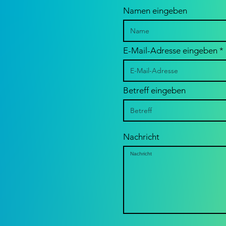
Namen eingeben
wine & writing
E-Mail-Adresse eingeben
Vi
wa
mi
Ar
Betreff eingeben
er
Nachricht