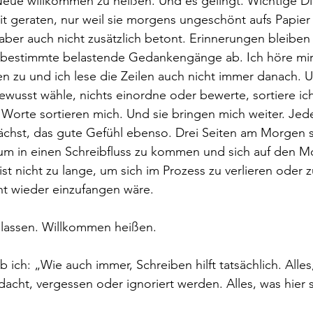
eue willkommen zu heißen. Und es gelingt. Wichtige D
it geraten, nur weil sie morgens ungeschönt aufs Papier
ber auch nicht zusätzlich betont. Erinnerungen bleiben
 bestimmte belastende Gedankengänge ab. Ich höre mir 
n zu und ich lese die Zeilen auch nicht immer danach. 
wusst wähle, nichts einordne oder bewerte, sortiere ic
orte sortieren mich. Und sie bringen mich weiter. Jede
ächst, das gute Gefühl ebenso. Drei Seiten am Morgen s
 um in einen Schreibfluss zu kommen und sich auf den M
ist nicht zu lange, um sich im Prozess zu verlieren oder zu
ht wieder einzufangen wäre. 
slassen. Willkommen heißen. 
 ich: „Wie auch immer, Schreiben hilft tatsächlich. Alles
acht, vergessen oder ignoriert werden. Alles, was hier st