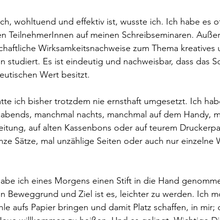
h, wohltuend und effektiv ist, wusste ich. Ich habe es of
den TeilnehmerInnen auf meinen Schreibseminaren. Auße
haftliche Wirksamkeitsnachweise zum Thema kreatives 
n studiert. Es ist eindeutig und nachweisbar, dass das S
eutischen Wert besitzt. 
te ich bisher trotzdem nie ernsthaft umgesetzt. Ich ha
abends, manchmal nachts, manchmal auf dem Handy, m
eitung, auf alten Kassenbons oder auf teurem Druckerpa
ze Sätze, mal unzählige Seiten oder auch nur einzelne W
 habe ich eines Morgens einen Stift in die Hand genomm
n Beweggrund und Ziel ist es, leichter zu werden. Ich m
 aufs Papier bringen und damit Platz schaffen, in mir; 